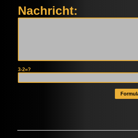
Nachricht:
3-2=?
Formul